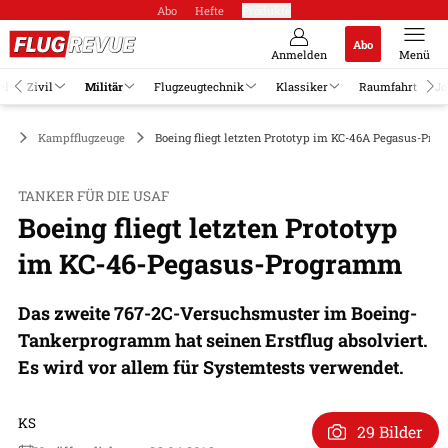
Abo
Hefte
Produkte
Abo
Anmelden
Menü
el
Zivil
Militär
Flugzeugtechnik
Klassiker
Raumfahrt
Jo
är
Kampfflugzeuge
Boeing fliegt letzten Prototyp im KC-46A Pegasus-Pr
TANKER FÜR DIE USAF
Boeing fliegt letzten Prototyp
im KC-46-Pegasus-Programm
Das zweite 767-2C-Versuchsmuster im Boeing-
Tankerprogramm hat seinen Erstflug absolviert.
Es wird vor allem für Systemtests verwendet.
KS
29 Bilder