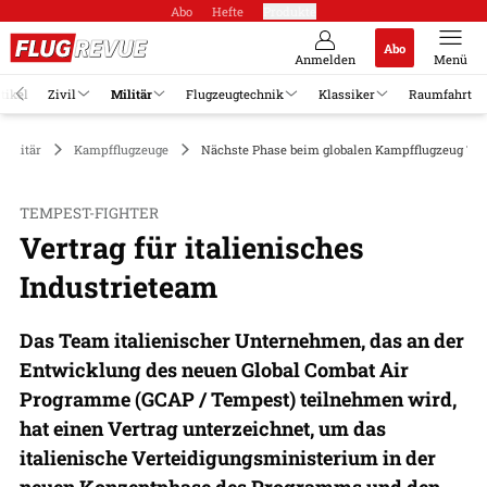
Abo
Hefte
Produkte
Abo
Anmelden
Menü
tikel
Zivil
Militär
Flugzeugtechnik
Klassiker
Raumfahrt
Militär
Kampfflugzeuge
Nächste Phase beim globalen Kampfflugzeug Te
TEMPEST-FIGHTER
Vertrag für italienisches
Industrieteam
Das Team italienischer Unternehmen, das an der
Entwicklung des neuen Global Combat Air
Programme (GCAP / Tempest) teilnehmen wird,
hat einen Vertrag unterzeichnet, um das
italienische Verteidigungsministerium in der
neuen Konzeptphase des Programms und den