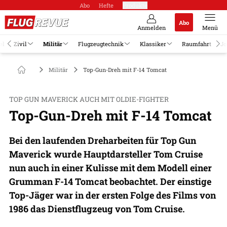
Abo
Hefte
Produkte
Abo
Anmelden
Menü
el
Zivil
Militär
Flugzeugtechnik
Klassiker
Raumfahrt
Jo
Militär
Top-Gun-Dreh mit F-14 Tomcat
TOP GUN MAVERICK AUCH MIT OLDIE-FIGHTER
Top-Gun-Dreh mit F-14 Tomcat
Bei den laufenden Dreharbeiten für Top Gun
Maverick wurde Hauptdarsteller Tom Cruise
nun auch in einer Kulisse mit dem Modell einer
Grumman F-14 Tomcat beobachtet. Der einstige
Top-Jäger war in der ersten Folge des Films von
1986 das Dienstflugzeug von Tom Cruise.