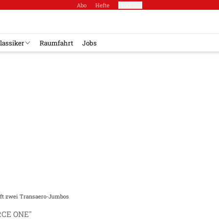
Abo
Hefte
Produkte
lassiker
Raumfahrt
Jobs
ft zwei Transaero-Jumbos
RCE ONE"