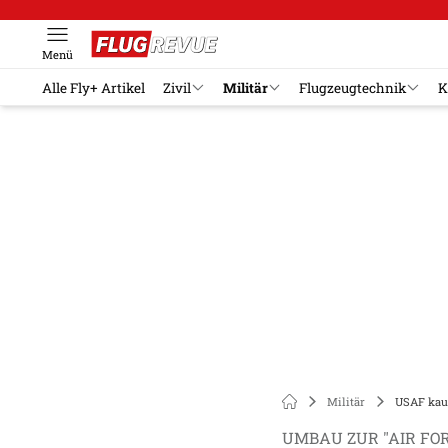
Menü
Alle Fly+ Artikel
Zivil
Militär
Flugzeugtechnik
K
Militär
USAF kau
UMBAU ZUR "AIR FO