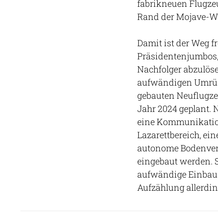
fabrikneuen Flugzeug
Rand der Mojave-W
Damit ist der Weg f
Präsidentenjumbos,
Nachfolger abzulös
aufwändigen Umrüst
gebauten Neuflugzeu
Jahr 2024 geplant.
eine Kommunikations
Lazarettbereich, ei
autonome Bodenvers
eingebaut werden. S
aufwändige Einbau e
Aufzählung allerdi