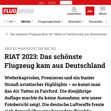
Abo
Hefte
Produkte
Abo
Anmelden
Menü
el
Zivil
Militär
Flugzeugtechnik
Klassiker
Raumfahrt
Jo
ge
Das schönste Flugzeug beim Air Tattoo in Fairford kam aus Deutschland
UND ES WAR NICHT DIE ME 262
RIAT 2023: Das schönste
Flugzeug kam aus Deutschland
Wetterkapriolen, Premieren und ein bunter
Strauß aviatischer Highlights – so kennt man
das Air Tattoo in Fairford. Die diesjährige
Auflage machte da keine Ausnahme, wie unser
Fotobericht zeigt. Die deutsche Luftwaffe freute
sich derweil über eine besondere Trophäe.