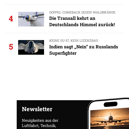
DOPPEL-COMEBACK GEGEN WALDBRÄNDE
4
Die Transall kehrt an
Deutschlands Himmel zurück!
KEINE SU-57, KEIN LIZENZBAU
5
Indien sagt „Nein“ zu Russlands
Superfighter
Newsletter
Neuigkeiten aus der
Luftfahrt, Technik,