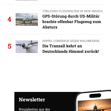
TÖDLICHES FLUGUNGLÜCK IN NEW MEXICO
GPS-Störung durch US-Militär
4
brachte offenbar Flugzeug zum
Absturz
DOPPEL-COMEBACK GEGEN WALDBRÄNDE
5
Die Transall kehrt an
Deutschlands Himmel zurück!
Newsletter
Neuigkeiten aus der