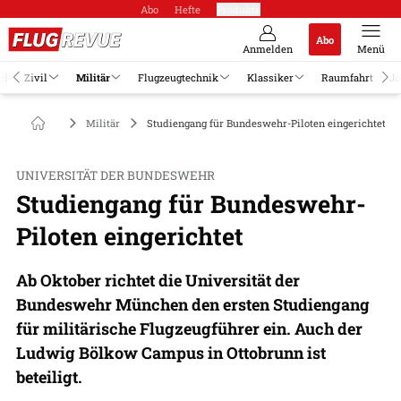
Abo
Hefte
Produkte
Abo
Anmelden
Menü
el
Zivil
Militär
Flugzeugtechnik
Klassiker
Raumfahrt
Jo
Militär
Studiengang für Bundeswehr-Piloten eingerichtet
UNIVERSITÄT DER BUNDESWEHR
Studiengang für Bundeswehr-
Piloten eingerichtet
Ab Oktober richtet die Universität der
Bundeswehr München den ersten Studiengang
für militärische Flugzeugführer ein. Auch der
Ludwig Bölkow Campus in Ottobrunn ist
beteiligt.