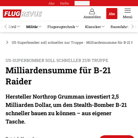
Abo
Hefte
Produkte
Abo
Anmelden
Menü
el
Zivil
Militär
Flugzeugtechnik
Klassiker
Raumfahrt
Jo
ge
US-Superbomber soll schneller zur Truppe - Milliardensumme für B-21 Rai
US-SUPERBOMBER SOLL SCHNELLER ZUR TRUPPE
Milliardensumme für B-21
Raider
Hersteller Northrop Grumman investiert 2,5
Milliarden Dollar, um den Stealth-Bomber B-21
schneller bauen zu können – aus eigener
Tasche.