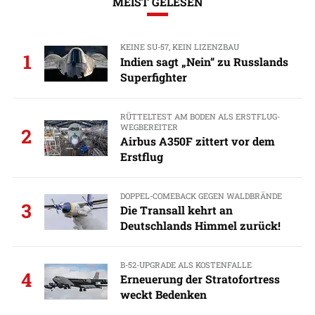
MEIST GELESEN
KEINE SU-57, KEIN LIZENZBAU
1
Indien sagt „Nein“ zu Russlands
Superfighter
RÜTTELTEST AM BODEN ALS ERSTFLUG-
WEGBEREITER
2
Airbus A350F zittert vor dem
Erstflug
DOPPEL-COMEBACK GEGEN WALDBRÄNDE
3
Die Transall kehrt an
Deutschlands Himmel zurück!
B-52-UPGRADE ALS KOSTENFALLE
4
Erneuerung der Stratofortress
weckt Bedenken