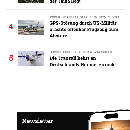
der Taiga liegt
TÖDLICHES FLUGUNGLÜCK IN NEW MEXICO
GPS-Störung durch US-Militär
4
brachte offenbar Flugzeug zum
Absturz
DOPPEL-COMEBACK GEGEN WALDBRÄNDE
5
Die Transall kehrt an
Deutschlands Himmel zurück!
Newsletter