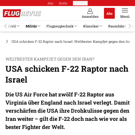
Abo
Hefte
Produkte
Abo
Anmelden
Menü
el
Zivil
Militär
Flugzeugtechnik
Klassiker
Raumfahrt
Jo
ge
USA schicken F-22 Raptor nach Israel: Weltbester Kampfjet gegen den Iran?
WELTBESTER KAMPFJET GEGEN DEN IRAN?
USA schicken F-22 Raptor nach
Israel
Die US Air Force hat zwölf F-22 Raptor aus
Virginia über England nach Israel verlegt. Damit
verschärfen die USA ihre Drohkulisse gegen den
Iran weiter – gilt die F-22 doch nach wie vor als
bester Fighter der Welt.