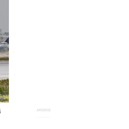
ger
ANZEIGE
5