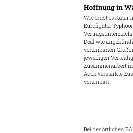
Hoffnung in W
Wie ernst es Katar m
Eurofighter Typhoon 
Vertragsunterzeich
Deal wie angekündig
vereinbarten Großb
jeweiligen Verteid
Zusammenarbeit im
Auch verstärkte Zu
vereinbart.
Bei der örtlichen B