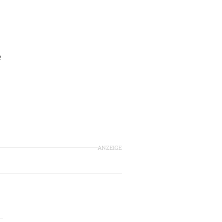
s
e
ANZEIGE