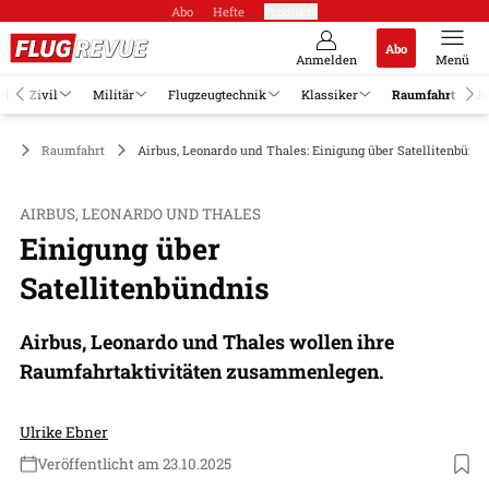
Abo
Hefte
Produkte
Abo
Anmelden
Menü
el
Zivil
Militär
Flugzeugtechnik
Klassiker
Raumfahrt
Jo
Raumfahrt
Airbus, Leonardo und Thales: Einigung über Satellitenbünd
AIRBUS, LEONARDO UND THALES
Einigung über
Satellitenbündnis
Airbus, Leonardo und Thales wollen ihre
Raumfahrtaktivitäten zusammenlegen.
Ulrike Ebner
Veröffentlicht am 23.10.2025
Foto: Airbus