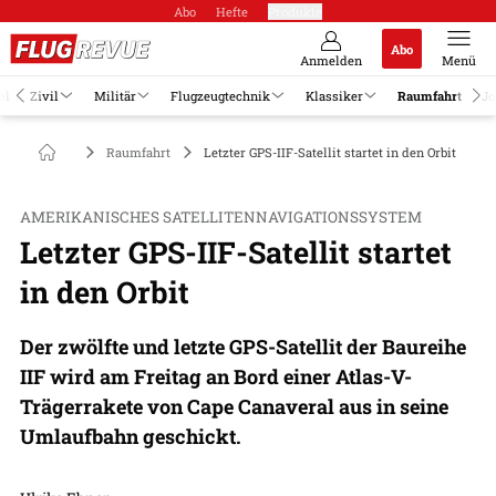
Abo
Hefte
Produkte
Abo
Anmelden
Menü
el
Zivil
Militär
Flugzeugtechnik
Klassiker
Raumfahrt
Jo
Raumfahrt
Letzter GPS-IIF-Satellit startet in den Orbit
AMERIKANISCHES SATELLITENNAVIGATIONSSYSTEM
Letzter GPS-IIF-Satellit startet
in den Orbit
Der zwölfte und letzte GPS-Satellit der Baureihe
IIF wird am Freitag an Bord einer Atlas-V-
Trägerrakete von Cape Canaveral aus in seine
Umlaufbahn geschickt.