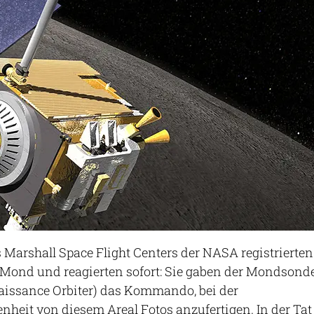
 Marshall Space Flight Centers der NASA registrierten
 Mond und reagierten sofort: Sie gaben der Mondsond
issance Orbiter) das Kommando, bei der
nheit von diesem Areal Fotos anzufertigen. In der Tat