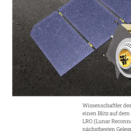
Wissenschaftler des
einen Blitz auf dem
LRO (Lunar Reconna
nächstbesten Gelege