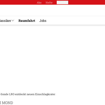
Abo
Hefte
Produkte
lassiker
Raumfahrt
Jobs
Sonde LRO entdeckt neuen Einschlagkrater
M MOND