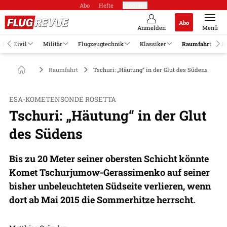
Abo
Hefte
Produkte
Abo
Anmelden
Menü
el
Zivil
Militär
Flugzeugtechnik
Klassiker
Raumfahrt
Jo
Raumfahrt
Tschuri: „Häutung“ in der Glut des Südens
ESA-KOMETENSONDE ROSETTA
Tschuri: „Häutung“ in der Glut
des Südens
Bis zu 20 Meter seiner obersten Schicht könnte
Komet Tschurjumow-Gerassimenko auf seiner
bisher unbeleuchteten Südseite verlieren, wenn
dort ab Mai 2015 die Sommerhitze herrscht.