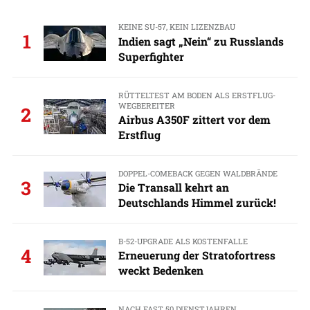
KEINE SU-57, KEIN LIZENZBAU
1
Indien sagt „Nein“ zu Russlands
Superfighter
RÜTTELTEST AM BODEN ALS ERSTFLUG-
WEGBEREITER
2
Airbus A350F zittert vor dem
Erstflug
DOPPEL-COMEBACK GEGEN WALDBRÄNDE
3
Die Transall kehrt an
Deutschlands Himmel zurück!
B-52-UPGRADE ALS KOSTENFALLE
4
Erneuerung der Stratofortress
weckt Bedenken
NACH FAST 50 DIENSTJAHREN