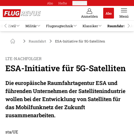
Abo
Hefte
Produkte
Abo
Anmelden
Menü
el
Zivil
Militär
Flugzeugtechnik
Klassiker
Raumfahrt
Jo
Raumfahrt
ESA-Initiative für 5G-Satelliten
LTE-NACHFOLGER
ESA-Initiative für 5G-Satelliten
Die europäische Raumfahrtagentur ESA und
führenden Unternehmen der Satellitenindustrie
wollen bei der Entwicklung von Satelliten für
das Mobilfunknetz der Zukunft
zusammenarbeiten.
sta/UE