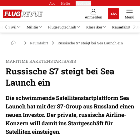
Abo
Hefte
Produkte
Abo
Anmelden
Menü
el
Zivil
Militär
Flugzeugtechnik
Klassiker
Raumfahrt
Jo
Raumfahrt
Russische S7 steigt bei Sea Launch ein
MARITIME RAKETENSTARTBASIS
Russische S7 steigt bei Sea
Launch ein
Die schwimmende Satellitenstartplattform Sea
Launch hat mit der S7-Group aus Russland einen
neuen Investor. Der private, russische Airline-
Konzern will damit ins Startgeschäft für
Satelliten einsteigen.