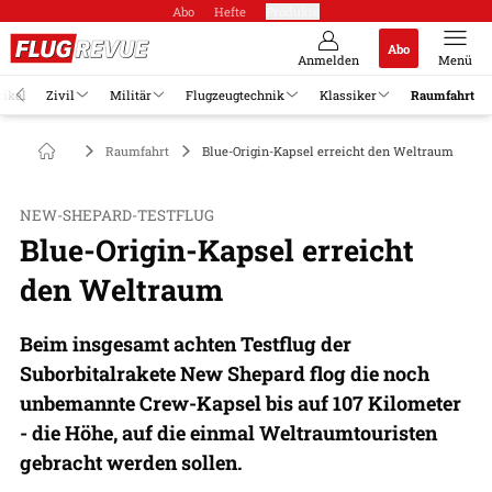
Abo
Hefte
Produkte
Abo
Anmelden
Menü
tikel
Zivil
Militär
Flugzeugtechnik
Klassiker
Raumfahrt
Raumfahrt
Blue-Origin-Kapsel erreicht den Weltraum
NEW-SHEPARD-TESTFLUG
Blue-Origin-Kapsel erreicht
den Weltraum
Beim insgesamt achten Testflug der
Suborbitalrakete New Shepard flog die noch
unbemannte Crew-Kapsel bis auf 107 Kilometer
- die Höhe, auf die einmal Weltraumtouristen
gebracht werden sollen.