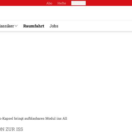
Abo
Hefte
Produkte
lassiker
Raumfahrt
Jobs
n-Kapsel bringt aufblasbares Modul ins All
N ZUR ISS