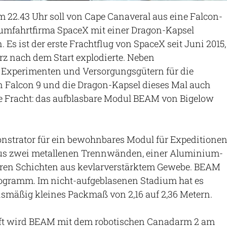
 22.43 Uhr soll von Cape Canaveral aus eine Falcon-
umfahrtfirma SpaceX mit einer Dragon-Kapsel
. Es ist der erste Frachtflug von SpaceX seit Juni 2015,
urz nach dem Start explodierte. Neben
 Experimenten und Versorgungsgütern für die
n Falcon 9 und die Dragon-Kapsel dieses Mal auch
e Fracht: das aufblasbare Modul BEAM von Bigelow
nstrator für ein bewohnbares Modul für Expeditione
t aus zwei metallenen Trennwänden, einer Aluminium-
ren Schichten aus kevlarverstärktem Gewebe. BEAM
logramm. Im nicht-aufgeblasenen Stadium hat es
smäßig kleines Packmaß von 2,16 auf 2,36 Metern.
ft wird BEAM mit dem robotischen Canadarm 2 am