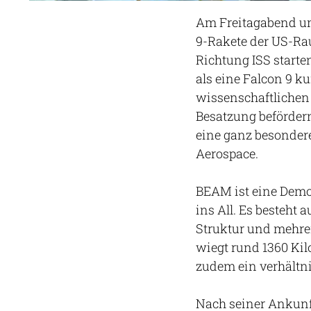
Am Freitagabend um
9-Rakete der US-Ra
Richtung ISS starten
als eine Falcon 9 k
wissenschaftlichen
Besatzung beförder
eine ganz besonder
Aerospace.
BEAM ist eine Demo
ins All. Es besteh
Struktur und mehre
wiegt rund 1360 Ki
zudem ein verhältni
Nach seiner Ankun