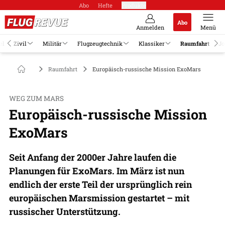
Abo
Hefte
Produkte
Abo
Anmelden
Menü
el
Zivil
Militär
Flugzeugtechnik
Klassiker
Raumfahrt
Jo
Raumfahrt
Europäisch-russische Mission ExoMars
WEG ZUM MARS
Europäisch-russische Mission
ExoMars
Seit Anfang der 2000er Jahre laufen die
Planungen für ExoMars. Im März ist nun
endlich der erste Teil der ursprünglich rein
europäischen Marsmission gestartet – mit
russischer Unterstützung.