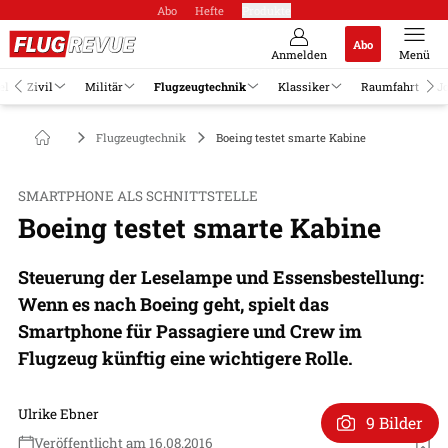
Abo
Hefte
Produkte
Abo
Anmelden
Menü
el
Zivil
Militär
Flugzeugtechnik
Klassiker
Raumfahrt
J
Flugzeugtechnik
Boeing testet smarte Kabine
SMARTPHONE ALS SCHNITTSTELLE
Boeing testet smarte Kabine
Steuerung der Leselampe und Essensbestellung:
Wenn es nach Boeing geht, spielt das
Smartphone für Passagiere und Crew im
Flugzeug künftig eine wichtigere Rolle.
Ulrike Ebner
9 Bilder
Veröffentlicht am 16.08.2016