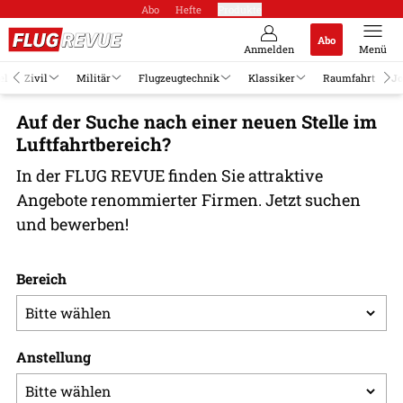
Abo
Hefte
Produkte
Abo
Anmelden
Menü
el
Zivil
Militär
Flugzeugtechnik
Klassiker
Raumfahrt
Jo
Auf der Suche nach einer neuen Stelle im
Luftfahrtbereich?
In der FLUG REVUE finden Sie attraktive
Angebote renommierter Firmen. Jetzt suchen
und bewerben!
Bereich
Anstellung