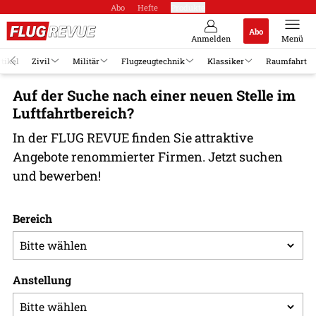
Abo
Hefte
Produkte
Abo
Anmelden
Menü
rtikel
Zivil
Militär
Flugzeugtechnik
Klassiker
Raumfahrt
Auf der Suche nach einer neuen Stelle im
Luftfahrtbereich?
In der FLUG REVUE finden Sie attraktive
Angebote renommierter Firmen. Jetzt suchen
und bewerben!
Bereich
Anstellung