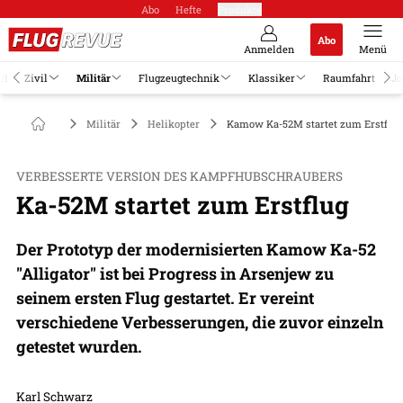
Abo
Hefte
Produkte
Abo
Anmelden
Menü
el
Zivil
Militär
Flugzeugtechnik
Klassiker
Raumfahrt
Jo
Militär
Helikopter
Kamow Ka-52M startet zum Erstflug
VERBESSERTE VERSION DES KAMPFHUBSCHRAUBERS
Ka-52M startet zum Erstflug
Der Prototyp der modernisierten Kamow Ka-52
"Alligator" ist bei Progress in Arsenjew zu
seinem ersten Flug gestartet. Er vereint
verschiedene Verbesserungen, die zuvor einzeln
getestet wurden.
Karl Schwarz