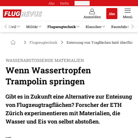
Abo
Hefte
Produkte
Abo
Anmelden
Menü
el
Zivil
Militär
Flugzeugtechnik
Klassiker
Raumfahrt
J
Flugzeugtechnik
Enteisung von Tragflächen bald überflüssi
WASSERABSTOSSENDE MATERIALIEN
Wenn Wassertropfen
Trampolin springen
Gibt es in Zukunft eine Alternative zur Enteisung
von Flugzeugtragflächen? Forscher der ETH
Zürich experimentieren mit Materialien, die
Wasser und Eis von selbst abstoßen.