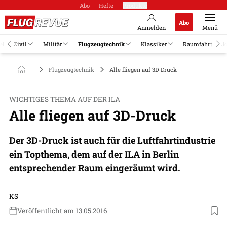
Abo
Hefte
Produkte
Abo
Anmelden
Menü
el
Zivil
Militär
Flugzeugtechnik
Klassiker
Raumfahrt
J
Flugzeugtechnik
Alle fliegen auf 3D-Druck
WICHTIGES THEMA AUF DER ILA
Alle fliegen auf 3D-Druck
Der 3D-Druck ist auch für die Luftfahrtindustrie
ein Topthema, dem auf der ILA in Berlin
entsprechender Raum eingeräumt wird.
KS
Veröffentlicht am 13.05.2016