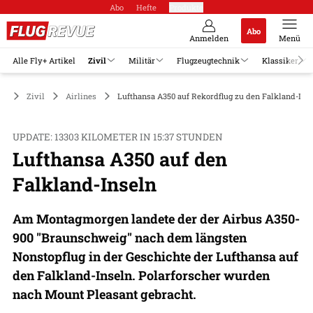
Abo
Hefte
Produkte
Abo
Anmelden
Menü
Alle Fly+ Artikel
Zivil
Militär
Flugzeugtechnik
Klassiker
Zivil
Airlines
Lufthansa A350 auf Rekordflug zu den Falkland-Ins
UPDATE: 13303 KILOMETER IN 15:37 STUNDEN
Lufthansa A350 auf den
Falkland-Inseln
Am Montagmorgen landete der der Airbus A350-
900 "Braunschweig" nach dem längsten
Nonstopflug in der Geschichte der Lufthansa auf
den Falkland-Inseln. Polarforscher wurden
nach Mount Pleasant gebracht.