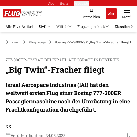
Abo
Hefte
Produkte
Abo
Anmelden
Menü
Alle Fly+ Artikel
Zivil
Militär
Flugzeugtechnik
Klassiker
Zivil
Flugzeuge
Boeing 777-300ERSF „Big Twin“-Fracher fliegt bei 
777-300ER-UMBAU BEI ISRAEL AEROSPACE INDUSTRIES
„Big Twin“-Fracher fliegt
Israel Aerospace Industries (IAI) hat den
weltweit ersten Flug einer Boeing 777-300ER
Passagiermaschine nach der Umrüstung in eine
Frachtkonfiguration durchgeführt.
KS
Veröffentlicht am 24.03.2023