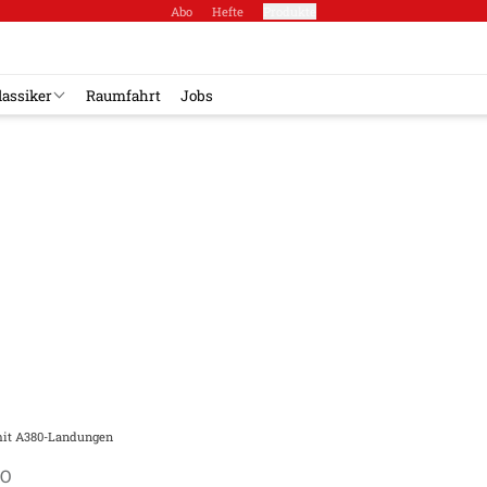
Abo
Hefte
Produkte
lassiker
Raumfahrt
Jobs
mit A380-Landungen
RO