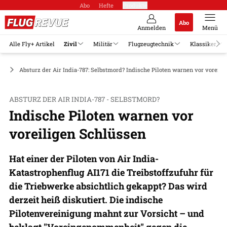
Abo
Hefte
Produkte
Abo
Anmelden
Menü
Alle Fly+ Artikel
Zivil
Militär
Flugzeugtechnik
Klassiker
es
Absturz der Air India-787: Selbstmord? Indische Piloten warnen vor voreili
ABSTURZ DER AIR INDIA-787 - SELBSTMORD?
Indische Piloten warnen vor
voreiligen Schlüssen
Hat einer der Piloten von Air India-
Katastrophenflug AI171 die Treibstoffzufuhr für
die Triebwerke absichtlich gekappt? Das wird
derzeit heiß diskutiert. Die indische
Pilotenvereinigung mahnt zur Vorsicht – und
beklagt "Voreingenommenheit" gegen die