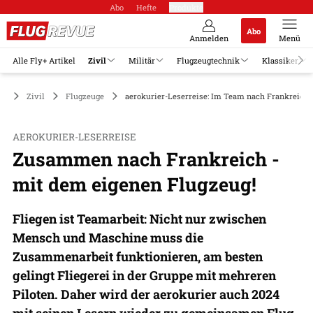
Abo
Hefte
Produkte
Abo
Anmelden
Menü
Alle Fly+ Artikel
Zivil
Militär
Flugzeugtechnik
Klassiker
Zivil
Flugzeuge
aerokurier-Leserreise: Im Team nach Frankreich f
AEROKURIER-LESERREISE
Zusammen nach Frankreich -
mit dem eigenen Flugzeug!
Fliegen ist Teamarbeit: Nicht nur zwischen
Mensch und Maschine muss die
Zusammenarbeit funktionieren, am besten
gelingt Fliegerei in der Gruppe mit mehreren
Piloten. Daher wird der aerokurier auch 2024
mit seinen Lesern wieder zu gemeinsamen Flug-