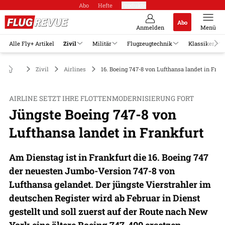
Abo
Hefte
Produkte
Abo
Anmelden
Menü
Alle Fly+ Artikel
Zivil
Militär
Flugzeugtechnik
Klassiker
Zivil
Airlines
16. Boeing 747-8 von Lufthansa landet in Fran
AIRLINE SETZT IHRE FLOTTENMODERNISIERUNG FORT
Jüngste Boeing 747-8 von
Lufthansa landet in Frankfurt
Am Dienstag ist in Frankfurt die 16. Boeing 747
der neuesten Jumbo-Version 747-8 von
Lufthansa gelandet. Der jüngste Vierstrahler im
deutschen Register wird ab Februar in Dienst
gestellt und soll zuerst auf der Route nach New
York eine ältere Boeing 747-400 ersetzen.