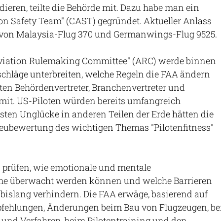
dieren, teilte die Behörde mit. Dazu habe man ein
on Safety Team" (CAST) gegründet. Aktueller Anlass
 von Malaysia-Flug 370 und Germanwings-Flug 9525.
 Aviation Rulemaking Committee" (ARC) werde binnen
chläge unterbreiten, welche Regeln die FAA ändern
teten Behördenvertreter, Branchenvertreter und
mit. US-Piloten würden bereits umfangreich
gsten Unglücke in anderen Teilen der Erde hätten die
Neubewertung des wichtigen Themas "Pilotenfitness"
prüfen, wie emotionale und mentale
me überwacht werden können und welche Barrieren
bislang verhindern. Die FAA erwäge, basierend auf
fehlungen, Änderungen beim Bau von Flugzeugen, be
nd Verfahren, beim Pilotentraining und den