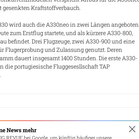
 gesenkten Kraftstoffverbauch.
A330 wird auch die A330neo in zwei Längen angeboten
ute zum Erstflug startete, und als kürzere A330-800,
 Bau befindet. Drei Flugzeuge, zwei A330-900 und eine
ür Flugerprobung und Zulassung genutzt. Deren
ramm dauert insgesamt 1400 Stunden. Die erste A330-
an die portugiesische Fluggesesllschaft TAP
.
ine News mehr
UG REVUE bei Google, um künftig häufiger unsere