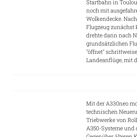
Startbahn in Toulo
noch mit ausgefahr
Wolkendecke. Nach
Flugzeug zunächst 
drehte dann nach No
grundsätzlichen Fl
"öffnet" schrittweis
Landeanflüge, mit 
Mit der A330neo mod
technischen Neueru
Triebwerke von Roll
A350-Systeme und d
Gegenüber älteren 