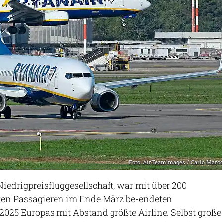
Foto: AirTeamImages / Carlo Marc
Niedrigpreisfluggesellschaft, war mit über 200
rten Passagieren im Ende März be-endeten
2025 Europas mit Abstand größte Airline. Selbst große