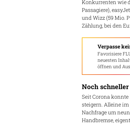
Konkurrenten wie di
Passagiere), easyJe
und Wizz (59 Mio. Pa
Zählung, bei den Eu
Verpasse ke
Favorisiere FL
neuesten Inha
öffnen und Aus
Noch schnelle
Seit Corona konnte
steigern. Alleine i
Nachfrage um neun P
Handbremse, eigentli