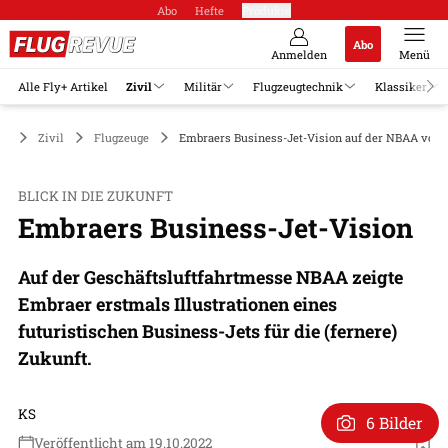
Abo
Hefte
Produkte
Abo
Anmelden
Menü
Alle Fly+ Artikel
Zivil
Militär
Flugzeugtechnik
Klassiker
Zivil
Flugzeuge
Embraers Business-Jet-Vision auf der NBAA vorge
BLICK IN DIE ZUKUNFT
Embraers Business-Jet-Vision
Auf der Geschäftsluftfahrtmesse NBAA zeigte
Embraer erstmals Illustrationen eines
futuristischen Business-Jets für die (fernere)
Zukunft.
KS
6 Bilder
Veröffentlicht am 19.10.2022