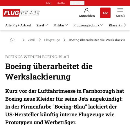
Abo
Hefte
Produkte
Abo
Anmelden
Menü
Alle Fly+ Artikel
Zivil
Militär
Flugzeugtechnik
Klassiker
Zivil
Flugzeuge
Boeing überarbeitet die Werkslackieru
BOEINGS WERDEN BOEING-BLAU
Boeing überarbeitet die
Werkslackierung
Kurz vor der Luftfahrtmesse in Farnborough hat
Boeing neue Kleider für seine Jets angekündigt:
In der Firmenfarbe "Boeing-Blau" lackiert der
US-Hersteller künftig interne Flugzeuge wie
Prototypen und Werbeträger.