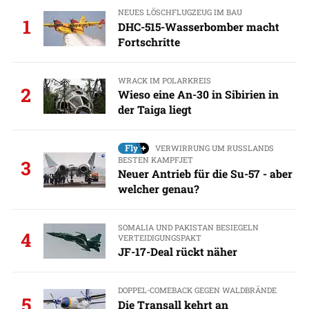
NEUES LÖSCHFLUGZEUG IM BAU
1
DHC-515-Wasserbomber macht
Fortschritte
WRACK IM POLARKREIS
2
Wieso eine An-30 in Sibirien in
der Taiga liegt
VERWIRRUNG UM RUSSLANDS
BESTEN KAMPFJET
3
Neuer Antrieb für die Su-57 - aber
welcher genau?
SOMALIA UND PAKISTAN BESIEGELN
4
VERTEIDIGUNGSPAKT
JF-17-Deal rückt näher
DOPPEL-COMEBACK GEGEN WALDBRÄNDE
5
Die Transall kehrt an