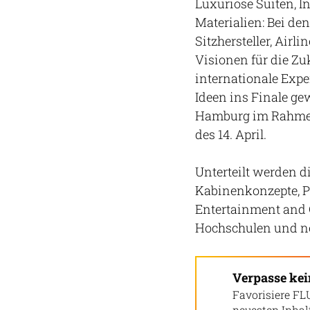
Luxuriöse Suiten, I
Materialien: Bei de
Sitzhersteller, Airl
Visionen für die Zu
internationale Expe
Ideen ins Finale ge
Hamburg im Rahmen
des 14. April.
Unterteilt werden di
Kabinenkonzepte, Pa
Entertainment and C
Hochschulen und ne
Verpasse ke
Favorisiere FL
neuesten Inha