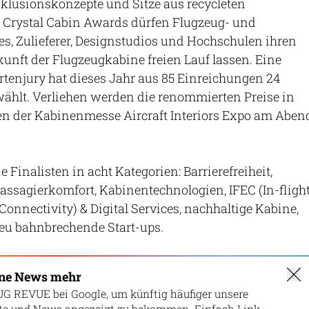
nklusionskonzepte und Sitze aus recycleten
n Crystal Cabin Awards dürfen Flugzeug- und
ines, Zulieferer, Designstudios und Hochschulen ihren
kunft der Flugzeugkabine freien Lauf lassen. Eine
rtenjury hat dieses Jahr aus 85 Einreichungen 24
wählt. Verliehen werden die renommierten Preise in
 der Kabinenmesse Aircraft Interiors Expo am Aben
e Finalisten in acht Kategorien: Barrierefreiheit,
ssagierkomfort, Kabinentechnologien, IFEC (In-fligh
onnectivity) & Digital Services, nachhaltige Kabine,
u bahnbrechende Start-ups.
ine News mehr
UG REVUE bei Google, um künftig häufiger unsere
lte und News angezeigt zu bekommen. Einfach Link