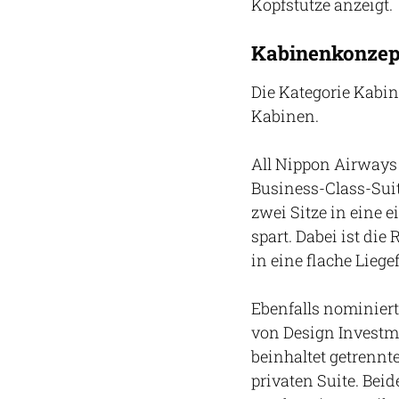
Kopfstütze anzeigt.
Kabinenkonzep
Die Kategorie Kabin
Kabinen.
All Nippon Airways
Business-Class-Sui
zwei Sitze in eine 
spart. Dabei ist die
in eine flache Lie
Ebenfalls nominiert
von Design Investme
beinhaltet getrennt
privaten Suite. Bei