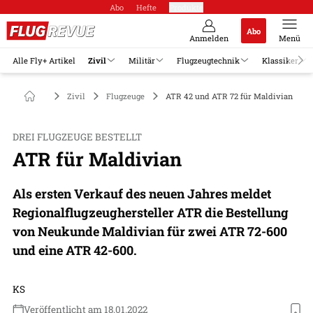
Abo
Hefte
Produkte
Abo
Anmelden
Menü
Alle Fly+ Artikel
Zivil
Militär
Flugzeugtechnik
Klassiker
Zivil
Flugzeuge
ATR 42 und ATR 72 für Maldivian
DREI FLUGZEUGE BESTELLT
ATR für Maldivian
Als ersten Verkauf des neuen Jahres meldet
Regionalflugzeughersteller ATR die Bestellung
von Neukunde Maldivian für zwei ATR 72-600
und eine ATR 42-600.
KS
Veröffentlicht am 18.01.2022