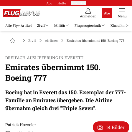
Abo
Hefte
Produkte
Abo
Anmelden
Menü
Alle Fly+ Artikel
Zivil
Militär
Flugzeugtechnik
Klassiker
Zivil
Airlines
Emirates übernimmt 150. Boeing 777
DREIFACH-AUSLIEFERUNG IN EVERETT
Emirates übernimmt 150.
Boeing 777
Boeing hat in Everett das 150. Exemplar der 777-
Familie an Emirates übergeben. Die Airline
übernahm gleich drei "Triple Seven".
Patrick Hoeveler
14 Bilder