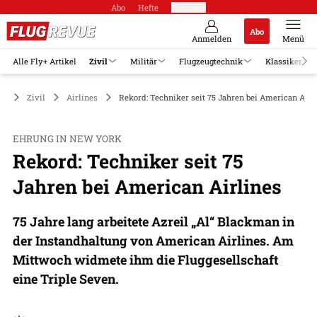
Abo
Hefte
Produkte
Abo
Anmelden
Menü
Alle Fly+ Artikel
Zivil
Militär
Flugzeugtechnik
Klassiker
Zivil
Airlines
Rekord: Techniker seit 75 Jahren bei American Airl
EHRUNG IN NEW YORK
Rekord: Techniker seit 75
Jahren bei American Airlines
75 Jahre lang arbeitete Azreil „Al“ Blackman in
der Instandhaltung von American Airlines. Am
Mittwoch widmete ihm die Fluggesellschaft
eine Triple Seven.