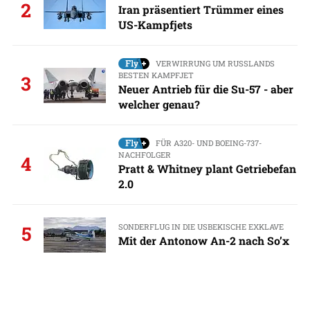
2
Iran präsentiert Trümmer eines
US-Kampfjets
VERWIRRUNG UM RUSSLANDS
BESTEN KAMPFJET
3
Neuer Antrieb für die Su-57 - aber
welcher genau?
FÜR A320- UND BOEING-737-
NACHFOLGER
4
Pratt & Whitney plant Getriebefan
2.0
SONDERFLUG IN DIE USBEKISCHE EXKLAVE
5
Mit der Antonow An-2 nach So’x