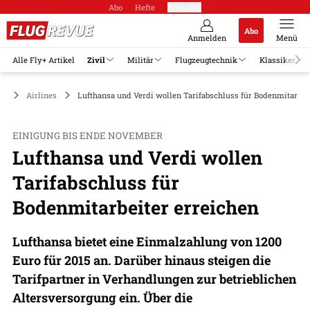
Abo
Hefte
Produkte
Abo
Anmelden
Menü
Alle Fly+ Artikel
Zivil
Militär
Flugzeugtechnik
Klassiker
il
Airlines
Lufthansa und Verdi wollen Tarifabschluss für Bodenmitarbei
EINIGUNG BIS ENDE NOVEMBER
Lufthansa und Verdi wollen
Tarifabschluss für
Bodenmitarbeiter erreichen
Lufthansa bietet eine Einmalzahlung von 1200
Euro für 2015 an. Darüber hinaus steigen die
Tarifpartner in Verhandlungen zur betrieblichen
Altersversorgung ein. Über die