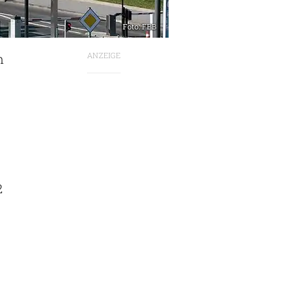
Foto: FBB
ANZEIGE
m
2