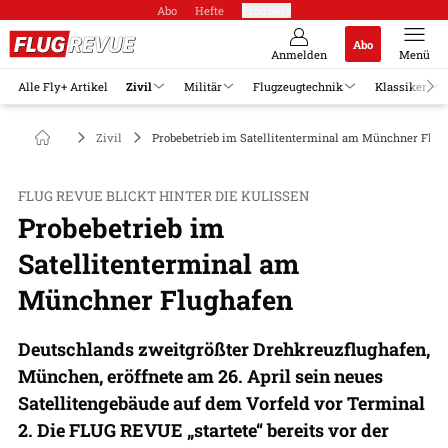
Abo
Hefte
Produkte
Abo
Anmelden
Menü
Alle Fly+ Artikel
Zivil
Militär
Flugzeugtechnik
Klassiker
Zivil
Probebetrieb im Satellitenterminal am Münchner Flug
FLUG REVUE BLICKT HINTER DIE KULISSEN
Probebetrieb im
Satellitenterminal am
Münchner Flughafen
Deutschlands zweitgrößter Drehkreuzflughafen,
München, eröffnete am 26. April sein neues
Satellitengebäude auf dem Vorfeld vor Terminal
2. Die FLUG REVUE „startete“ bereits vor der