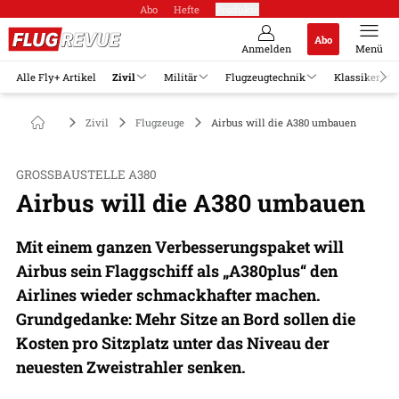
Abo
Hefte
Produkte
Abo
Anmelden
Menü
Alle Fly+ Artikel
Zivil
Militär
Flugzeugtechnik
Klassiker
Zivil
Flugzeuge
Airbus will die A380 umbauen
GROSSBAUSTELLE A380
Airbus will die A380 umbauen
Mit einem ganzen Verbesserungspaket will
Airbus sein Flaggschiff als „A380plus“ den
Airlines wieder schmackhafter machen.
Grundgedanke: Mehr Sitze an Bord sollen die
Kosten pro Sitzplatz unter das Niveau der
neuesten Zweistrahler senken.