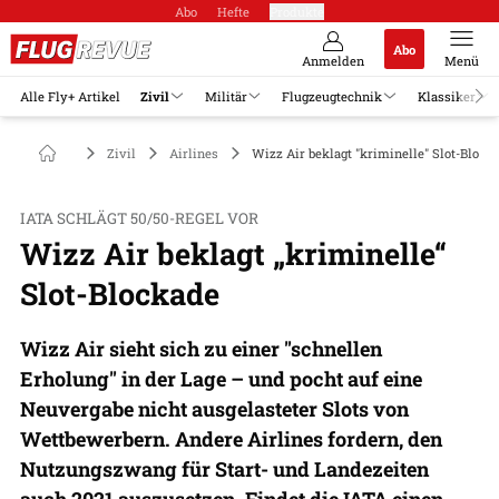
Abo
Hefte
Produkte
Abo
Anmelden
Menü
Alle Fly+ Artikel
Zivil
Militär
Flugzeugtechnik
Klassiker
Zivil
Airlines
Wizz Air beklagt "kriminelle" Slot-Block
IATA SCHLÄGT 50/50-REGEL VOR
Wizz Air beklagt „kriminelle“
Slot-Blockade
Wizz Air sieht sich zu einer "schnellen
Erholung" in der Lage – und pocht auf eine
Neuvergabe nicht ausgelasteter Slots von
Wettbewerbern. Andere Airlines fordern, den
Nutzungszwang für Start- und Landezeiten
auch 2021 auszusetzen. Findet die IATA einen