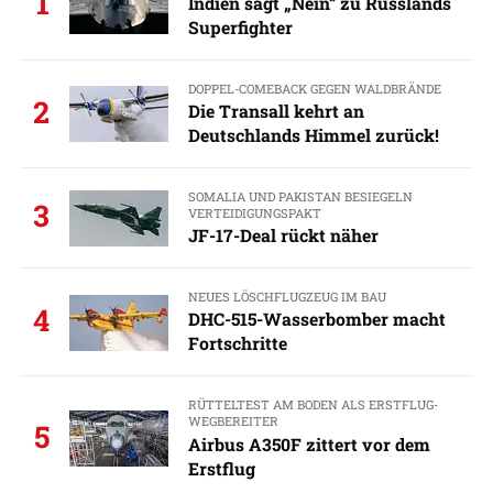
1
Indien sagt „Nein“ zu Russlands
Superfighter
DOPPEL-COMEBACK GEGEN WALDBRÄNDE
2
Die Transall kehrt an
Deutschlands Himmel zurück!
SOMALIA UND PAKISTAN BESIEGELN
3
VERTEIDIGUNGSPAKT
JF-17-Deal rückt näher
NEUES LÖSCHFLUGZEUG IM BAU
4
DHC-515-Wasserbomber macht
Fortschritte
RÜTTELTEST AM BODEN ALS ERSTFLUG-
WEGBEREITER
5
Airbus A350F zittert vor dem
Erstflug