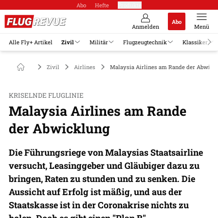
Abo
Hefte
Produkte
Abo
Anmelden
Menü
Alle Fly+ Artikel
Zivil
Militär
Flugzeugtechnik
Klassiker
Zivil
Airlines
Malaysia Airlines am Rande der Abwick
KRISELNDE FLUGLINIE
Malaysia Airlines am Rande
der Abwicklung
Die Führungsriege von Malaysias Staatsairline
versucht, Leasinggeber und Gläubiger dazu zu
bringen, Raten zu stunden und zu senken. Die
Aussicht auf Erfolg ist mäßig, und aus der
Staatskasse ist in der Coronakrise nichts zu
holen. Doch es gibt einen "Plan B".