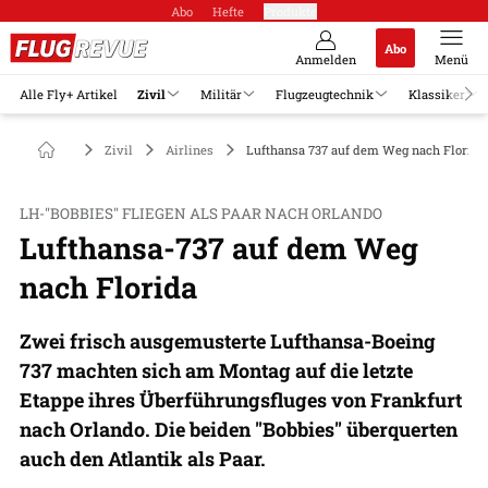
Abo
Hefte
Produkte
Abo
Anmelden
Menü
Alle Fly+ Artikel
Zivil
Militär
Flugzeugtechnik
Klassiker
Zivil
Airlines
Lufthansa 737 auf dem Weg nach Florida
LH-"BOBBIES" FLIEGEN ALS PAAR NACH ORLANDO
Lufthansa-737 auf dem Weg
nach Florida
Zwei frisch ausgemusterte Lufthansa-Boeing
737 machten sich am Montag auf die letzte
Etappe ihres Überführungsfluges von Frankfurt
nach Orlando. Die beiden "Bobbies" überquerten
auch den Atlantik als Paar.