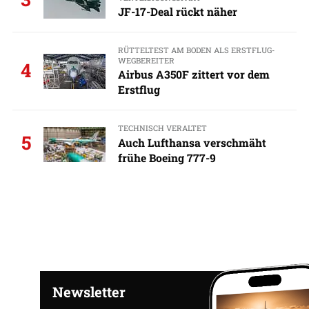
JF-17-Deal rückt näher
RÜTTELTEST AM BODEN ALS ERSTFLUG-
WEGBEREITER
4
Airbus A350F zittert vor dem
Erstflug
TECHNISCH VERALTET
5
Auch Lufthansa verschmäht
frühe Boeing 777-9
Newsletter