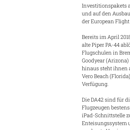
Investitionspakets 
und auf den Ausbau 
der European Fligh
Bereits im April 20
alte Piper PA-44 ab
Flugschulen in Bre
Goodyear (Arizona)
hinaus steht ihnen 
Vero Beach (Florida
Verfügung.
Die DA42 sind für 
Flugzeugen bestens
iPad-Schnittstelle 
Enteisungssystem u