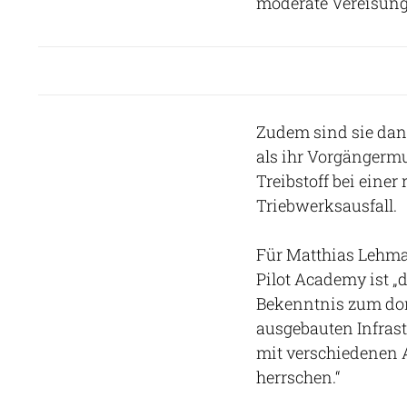
moderate Vereisun
Zudem sind sie dank
als ihr Vorgängermu
Treibstoff bei einer
Triebwerksausfall.
Für Matthias Lehma
Pilot Academy ist „
Bekenntnis zum dor
ausgebauten Infras
mit verschiedenen 
herrschen.“