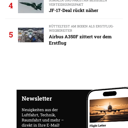
SOMALIA UND PAKISTAN BESIEGELN
4
VERTEIDIGUNGSPAKT
JF-17-Deal rückt näher
RÜTTELTEST AM BODEN ALS ERSTFLUG-
WEGBEREITER
5
Airbus A350F zittert vor dem
Erstflug
Newsletter
Neuigkeiten aus der
Luftfahrt, Technik,
Raumfahrt und mehr –
direkt in Ihre E-Mail!