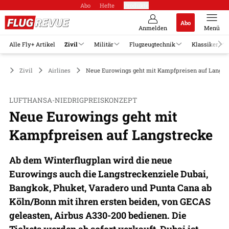
Abo
Hefte
Produkte
Abo
Anmelden
Menü
Alle Fly+ Artikel
Zivil
Militär
Flugzeugtechnik
Klassiker
Zivil
Airlines
Neue Eurowings geht mit Kampfpreisen auf Langst
LUFTHANSA-NIEDRIGPREISKONZEPT
Neue Eurowings geht mit
Kampfpreisen auf Langstrecke
Ab dem Winterflugplan wird die neue
Eurowings auch die Langstreckenziele Dubai,
Bangkok, Phuket, Varadero und Punta Cana ab
Köln/Bonn mit ihren ersten beiden, von GECAS
geleasten, Airbus A330-200 bedienen. Die
Tickets werden ab sofort verkauft, Dubai ist