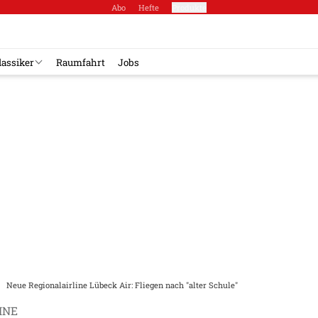
Abo
Hefte
Produkte
lassiker
Raumfahrt
Jobs
Neue Regionalairline Lübeck Air: Fliegen nach "alter Schule"
INE