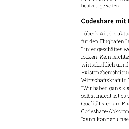
heutzutage selten.
Codeshare mit 
Lübeck Air, die aktu
für den Flughafen 
Liniengeschäftes wer
locken. Kein leicht
wirtschaftlich um i
Existenzberechtigun
Wirtschaftskraft in
"Wir haben ganz kl
selbst macht, ist es 
Qualität sich am En
Codeshare-Abkommen
"dann können unser