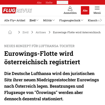
Abo
Hefte
Produkte
Abo
Anmelden
Menü
Alle Fly+ Artikel
Zivil
Militär
Flugzeugtechnik
Klassiker
Zivil
Airlines
Eurowings-Flotte wird österreichisch reg
NEUES KONZEPT FÜR LUFTHANSA-TOCHTER
Eurowings-Flotte wird
österreichisch registriert
Die Deutsche Lufthansa wird den juristischen
Sitz ihrer neuen Niedrigpreistochter Eurowings
nach Österreich legen. Besatzungen und
Flugzeuge von "Örowings" werden aber
dennoch dezentral stationiert.